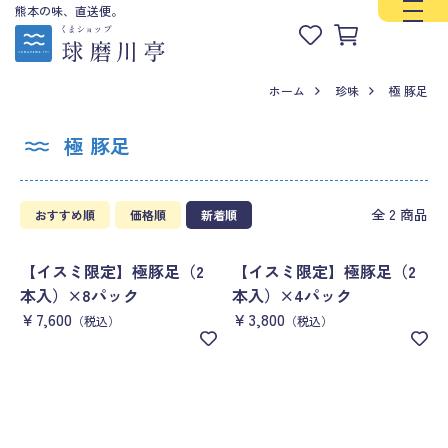
熊本の味、直送便。
ホーム
珍味
極 豚足
極 豚足
全 2 商品
おすすめ順
価格順
新着順
【イスミ限定】極豚足（2
【イスミ限定】極豚足（2
本入）×8パック
本入）×4パック
￥7,600
￥3,800
（税込）
（税込）