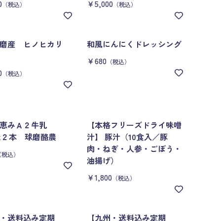
0
￥5,000
（税込）
（税込）
球磨産 ヒノヒカリ
和風にんにくドレッシング
￥680
（税込）
0
（税込）
の恵みＡ２牛乳
【本格フリーズドライ味噌
mlx２本 球磨酪農
汁】 豚汁（10食入／豚
肉・ねぎ・人参・ごぼう・
（税込）
油揚げ）
￥1,800
（税込）
・送料込み定期
【九州・送料込み定期