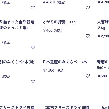
0
￥4,700
￥4,70
（税込）
（税込）
り詰まった自然栽培
さがらの押麦 1Kg
人吉
肥後のもっこす米」
２Kg
￥400
（税込）
￥2,20
0
（税込）
酎のみくらべ5本(絵
日本遺産のみくらべ 5本
球磨
500
￥1,850
（税込）
￥580
（税込）
フリーズドライ味噌
【本格フリーズドライ味噌
【九州