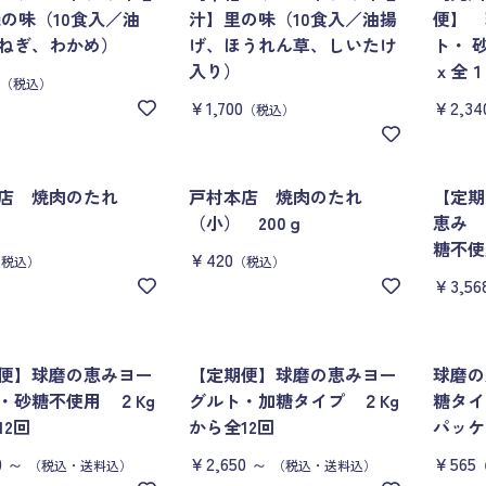
磯の味（10食入／油
汁】里の味（10食入／油揚
便】 
ねぎ、わかめ）
げ、ほうれん草、しいたけ
ト・ 
入り）
ｘ全１
（税込）
￥1,700
￥2,34
（税込）
本店 焼肉のたれ
戸村本店 焼肉のたれ
【定期
（小） 200ｇ
恵み 
糖不使用
￥420
（税込）
（税込）
￥3,56
便】球磨の恵みヨー
【定期便】球磨の恵みヨー
球磨の
・砂糖不使用 ２Kg
グルト・加糖タイプ ２Kg
糖タイ
12回
から全12回
パッ
0
～
￥2,650
～
￥565
（税込・送料込）
（税込・送料込）