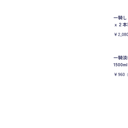
一騎し
ｘ２本
￥2,08
一騎
150
￥960
投
稿