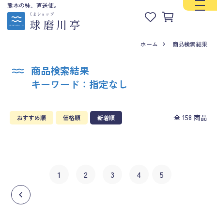
熊本の味、直送便。
ホーム
商品検索結果
商品検索結果
キーワード：指定なし
全 158 商品
おすすめ順
価格順
新着順
投
1
2
3
4
5
稿