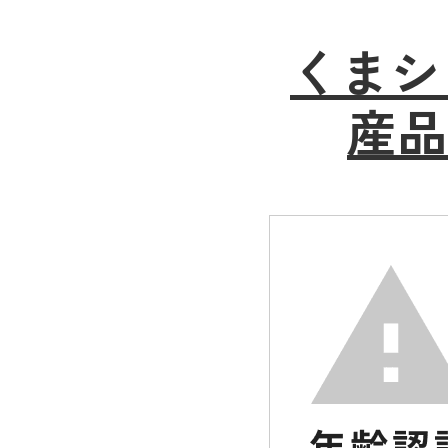
くまシ
産品