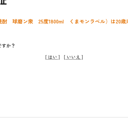
酎 球磨ン衆 25度1800ml くまモンラベル）は20
ですか？
[ はい ]
[ いいえ ]