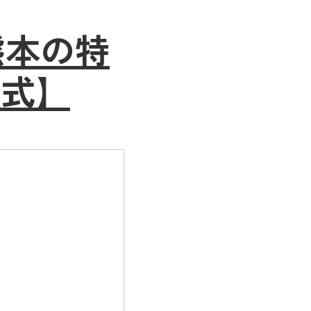
熊本の特
公式】