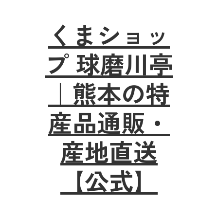
くまショッ
プ 球磨川亭
｜熊本の特
産品通販・
産地直送
【公式】