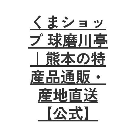
くまショッ
プ 球磨川亭
｜熊本の特
産品通販・
産地直送
【公式】