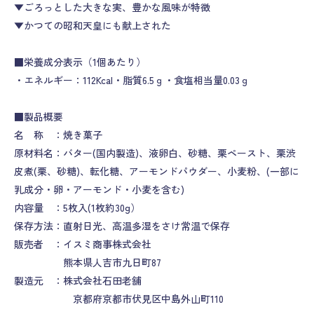
▼ごろっとした大きな実、豊かな風味が特徴
▼かつての昭和天皇にも献上された
■栄養成分表示（1個あたり）
・エネルギー：112Kcal・脂質6.5ｇ・食塩相当量0.03ｇ
■製品概要
名 称 ：焼き菓子
原材料名：バター(国内製造)、液卵白、砂糖、栗ペースト、栗渋
皮煮(栗、砂糖)、転化糖、アーモンドパウダー、小麦粉、(一部に
乳成分・卵・アーモンド・小麦を含む)
内容量 ：5枚入(1枚約30g）
保存方法：直射日光、高温多湿をさけ常温で保存
販売者 ：イスミ商事株式会社
熊本県人吉市九日町87
製造元 ：株式会社石田老舗
京都府京都市伏見区中島外山町110