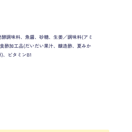
米発酵調味料、魚醤、砂糖、生姜／調味料(アミ
、食酢加工品(だいだい果汁、醸造酢、夏みか
)、ビタミンB1