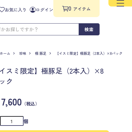
0
アイテム
お気に入り
ログイン
検索
ホーム
珍味
極 豚足
【イスミ限定】極豚足（2本入）×8パック
イスミ限定】極豚足（2本入）×8
ック
7,600
（税込）
個