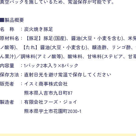
真空パックを施しているため、常温保存が可能です。
■製品概要
名 称 ：炭火焼き豚足
原材料名：【豚足】豚足(国産)、醤油(大豆・小麦を含む)、
ノ酸等)、【たれ】醤油(大豆・小麦含む)、醸造酢、リンゴ酢
ん果汁)／調味料(アミノ酸等)、酸味料、甘味料(ステビア、甘草
内容量 ：1パック2本入り×8パック
保存方法：直射日光を避け常温で保存してください
販売者 ：イスミ商事株式会社
熊本県人吉市九日町87
製造者 ：有限会社フーズ・ジョイ
熊本県宇土市花園町2030-1