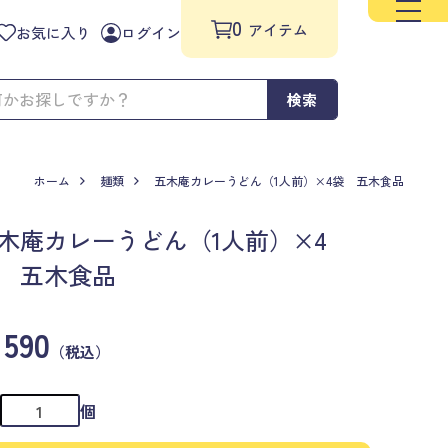
0
アイテム
お気に入り
ログイン
検索
ホーム
麺類
五木庵カレーうどん（1人前）×4袋 五木食品
木庵カレーうどん（1人前）×4
 五木食品
590
（税込）
個