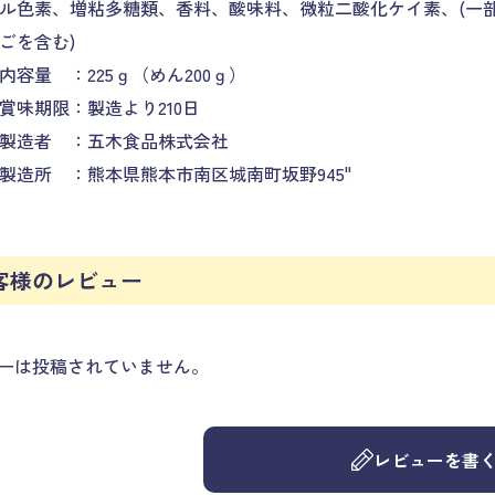
ル色素、増粘多糖類、香料、酸味料、微粒二酸化ケイ素、(一
ごを含む)
内容量 ：225ｇ（めん200ｇ）
賞味期限：製造より210日
製造者 ：五木食品株式会社
製造所 ：熊本県熊本市南区城南町坂野945"
客様のレビュー
ーは投稿されていません。
レビューを書