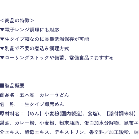
＜商品の特徴＞
▼電子レンジ調理にも対応
▼生タイプ麺なのに長期常温保存が可能
▼別茹で不要の煮込み調理方式
▼ローリングストックや備蓄、常備食品におすすめ
■製品概要
商品名：五木庵 カレーうどん
名 称 ：生タイプ即席めん
原材料名：【めん】小麦粉(国内製造)、食塩)、【添付調味料
醤油、カレー粉、小麦粉、粉末油脂、蛋白加水分解物、昆布エ
介エキス、酵母エキス、デキストリン、香辛料／加工澱粉、調