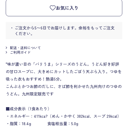
お気に入り
ご注文から5〜6日でお届けします。余裕をもってご注文
ください。
配送・送料について
ご利用ガイド
"味が濃い目の「バリうま」シリーズのうどん。うどん好き好評
の甘口スープに、大きめにカットしたごぼう天ぷら入り。つゆを
吸った衣もおすすめ！熱湯5分。
こんぶとかつお節のだしに、さば節を利かせた九州向けのつゆの
うどん。九州限定販売です
■成分表示（1食あたり）
・エネルギー：411kca?（めん・かやく 382kcal、スープ 29kcal）
・脂質：18.4g 食塩相当量：5.0g