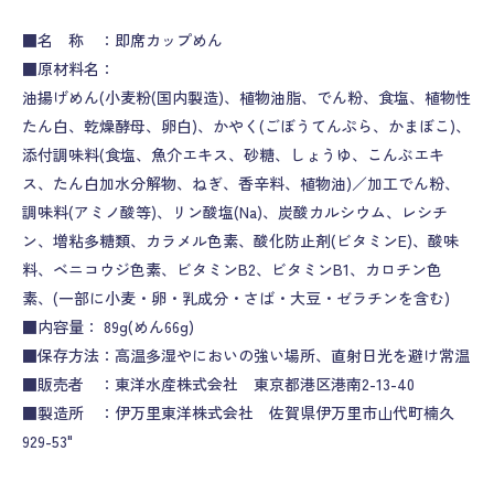
■名 称 ：即席カップめん
■原材料名：
油揚げめん(小麦粉(国内製造)、植物油脂、でん粉、食塩、植物性
たん白、乾燥酵母、卵白)、かやく(ごぼうてんぷら、かまぼこ)、
添付調味料(食塩、魚介エキス、砂糖、しょうゆ、こんぶエキ
ス、たん白加水分解物、ねぎ、香辛料、植物油)／加工でん粉、
調味料(アミノ酸等)、リン酸塩(Na)、炭酸カルシウム、レシチ
ン、増粘多糖類、カラメル色素、酸化防止剤(ビタミンE)、酸味
料、ベニコウジ色素、ビタミンB2、ビタミンB1、カロチン色
素、(一部に小麦・卵・乳成分・さば・大豆・ゼラチンを含む)
■内容量： 89g(めん66g)
■保存方法：高温多湿やにおいの強い場所、直射日光を避け常温
■販売者 ：東洋水産株式会社 東京都港区港南2-13-40
■製造所 ：伊万里東洋株式会社 佐賀県伊万里市山代町楠久
929-53"