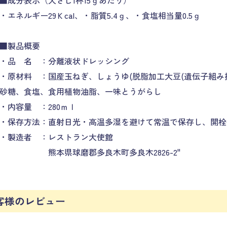
■成分表示（大さじ1杯15ｇあたり）
・エネルギー29Ｋcal、・脂質5.4ｇ、・食塩相当量0.5ｇ
■製品概要
・品 名 ：分離液状ドレッシング
・原材料 ：国産玉ねぎ、しょうゆ(脱脂加工大豆(遺伝子組み
砂糖、食塩、食用植物油脂、一味とうがらし
・内容量 ：280ｍｌ
・保存方法：直射日光・高温多湿を避けて常温で保存し、開栓
・製造者 ：レストラン大使館
熊本県球磨郡多良木町多良木2826-2"
客様のレビュー