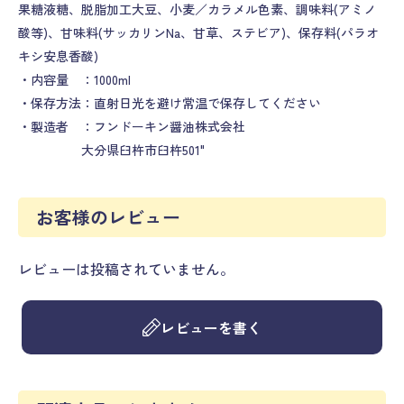
果糖液糖、脱脂加工大豆、小麦／カラメル色素、調味料(アミノ
酸等)、甘味料(サッカリンNa、甘草、ステビア)、保存料(パラオ
キシ安息香酸)
・内容量 ：1000ml
・保存方法：直射日光を避け常温で保存してください
・製造者 ：フンドーキン醤油株式会社
大分県臼杵市臼杵501"
お客様のレビュー
レビューは投稿されていません。
レビューを書く