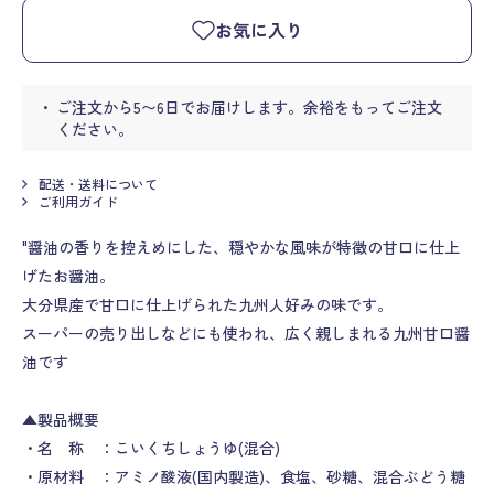
お気に入り
ご注文から5〜6日でお届けします。余裕をもってご注文
ください。
配送・送料について
ご利用ガイド
"醤油の香りを控えめにした、穏やかな風味が特徴の甘口に仕上
げたお醤油。
大分県産で甘口に仕上げられた九州人好みの味です。
スーパーの売り出しなどにも使われ、広く親しまれる九州甘口醤
油です
▲製品概要
・名 称 ：こいくちしょうゆ(混合)
・原材料 ：アミノ酸液(国内製造)、食塩、砂糖、混合ぶどう糖