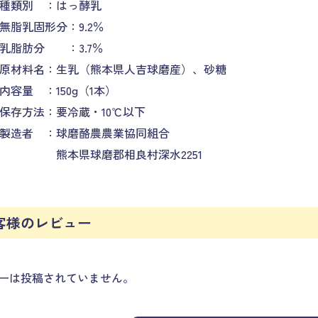
種類別 ：はっ酵乳
無脂乳固形分：9.2％
乳脂肪分 ：3.7％
原材料名：生乳（熊本県人吉球磨産）、砂糖
内容量 ：150g（1本）
保存方法：要冷蔵・10℃以下
製造者 ：球磨酪農農業協同組合
熊本県球磨郡相良村深水2251
客様のレビュー
ーは投稿されていません。