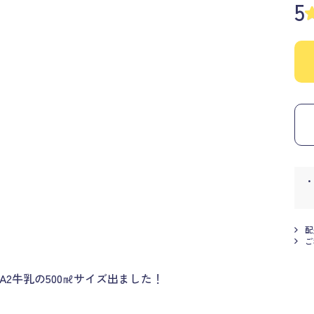
5
配
ご
A2牛乳の500㎖サイズ出ました！