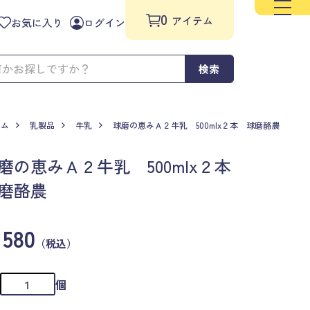
0
アイテム
お気に入り
ログイン
検索
ーム
乳製品
牛乳
球磨の恵みＡ２牛乳 500mlx２本 球磨酪農
磨の恵みＡ２牛乳 500mlx２本
球磨酪農
580
（税込）
個