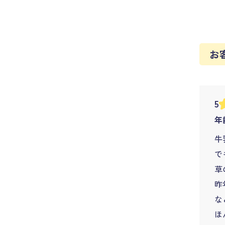
お
5
年齢
牛
で
草
昨
な
ほ