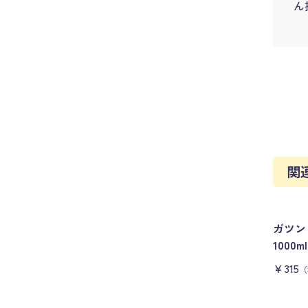
ん
関
ガツン
100
￥315
（