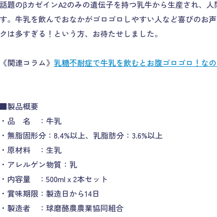
話題のβカゼインA2のみの遺伝子を持つ乳牛から生産され、人
す。牛乳を飲んでおなかがゴロゴロしやすい人など喜びのお声
クは多すぎる！という方、お待たせしました。
《関連コラム》
乳糖不耐症で牛乳を飲むとお腹ゴロゴロ！なの
■製品概要
・品 名 ：牛乳
・無脂固形分：8.4%以上、乳脂肪分：3.6%以上
・原材料 ：生乳
・アレルゲン物質：乳
・内容量 ：500mlｘ2本セット
・賞味期限：製造日から14日
・製造者 ：球磨酪農農業協同組合