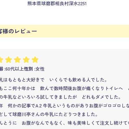
熊本県球磨郡相良村深水2251
客様のレビュー
 :
60代以上
性別 :
女性
乳はもともと大好きで いくらでも飲める人でした。
もここ何十年かは 飲んで数時間後お腹が痛くなりトイレへ 
の牛乳などいろいろ試してきましたが どれもダメでした。
年 何かの記事でA２牛乳というものがありお腹がゴロゴロし
どして球磨川亭さんの牛乳にたどりつきました。
んとうに お腹がなんでもなく、味も美味しくて注文し続けて