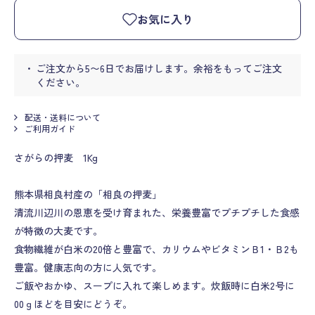
お気に入り
ご注文から5〜6日でお届けします。余裕をもってご注文
ください。
配送・送料について
ご利用ガイド
さがらの押麦 1Kg
熊本県相良村産の「相良の押麦」
清流川辺川の恩恵を受け育まれた、栄養豊富でプチプチした食感
が特徴の大麦です。
食物繊維が白米の20倍と豊富で、カリウムやビタミンＢ1・Ｂ2も
豊富。健康志向の方に人気です。
ご飯やおかゆ、スープに入れて楽しめます。炊飯時に白米2号に
00ｇほどを目安にどうぞ。